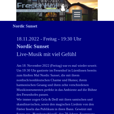
Direkt zum Seiteninhalt
Menü überspringen
Nordic Sunset
18.11.2022 - Freitag - 19:30 Uhr
Nordic Sunset
Live-Musik mit viel Gefühl
Am 18. November 2022 (Freitag) war es mal wieder soweit.
Um 19:30 Uhr gastierte im Fresenhof in Lüerdissen bereits
zum fünften Mal Nordic Sunset, die mit ihrem
nordisch/norddeutschen Charme und Humor, ihrem
harmonischen Gesang und ihren zehn verschiedenen
Musikinstrumenten perfekt in das Ambiente auf die Bühne
des Fresenhofes passen.
Wie immer zogen Gela & Dedl mit ihren samischen und
skandinavischen, sowie den magischen Liedern von den
Färöer Inseln das Publikum in ihren Bann. Gewürzt mit
Songs aus „Plattdeutschland“, den 70-Jahren, Evergreens,