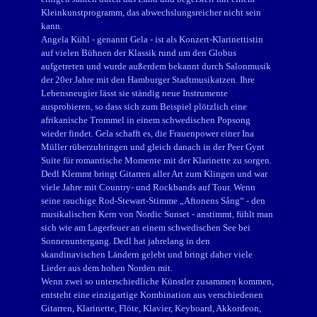
Kleinkunstprogramm, das abwechslungsreicher nicht sein
kann.
Angela Kühl - genannt Gela - ist als Konzert-Klarinettistin
auf vielen Bühnen der Klassik rund um den Globus
aufgetreten und wurde außerdem bekannt durch Salonmusik
der 20er Jahre mit den Hamburger Stadtmusikatzen. Ihre
Lebensneugier lässt sie ständig
neue Instrumente
ausprobieren, so dass sich zum Beispiel plötzlich eine
afrikanische Trommel in einem schwedischen Popsong
wieder findet. Gela schafft es, die Frauenpower einer Ina
Müller rüberzubringen und gleich danach in der Peer Gynt
Suite für romantische Momente mit der Klarinette zu sorgen.
Dedl Klemmt bringt Gitarren aller Art zum Klingen und war
viele Jahre mit Country- und Rockbands auf Tour. Wenn
seine rauchige Rod-Stewart-Stimme „Aftonens Sång“ - den
musikalischen Kern von Nordic Sunset - anstimmt, fühlt man
sich wie am Lagerfeuer an einem schwedischen See bei
Sonnenuntergang. Dedl hat jahrelang in den
skandinavischen Ländern gelebt und bringt daher viele
Lieder aus dem hohen Norden mit.
Wenn zwei so unterschiedliche Künstler zusammen kommen,
entsteht eine einzigartige Kombination aus verschiedenen
Gitarren, Klarinette, Flöte, Klavier, Keyboard, Akkordeon,