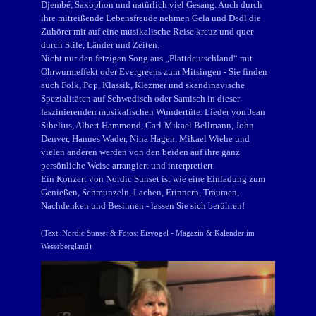
Djembé, Saxophon und natürlich viel Gesang. Auch durch
ihre mitreißende Lebensfreude nehmen Gela und Dedl die
Zuhörer mit auf eine musikalische Reise kreuz und quer
durch Stile, Länder und Zeiten.
Nicht nur den fetzigen Song aus „Plattdeutschland“ mit
Ohrwurmeffekt oder Evergreens zum Mitsingen - Sie finden
auch Folk, Pop, Klassik, Klezmer und skandinavische
Spezialitäten auf Schwedisch oder Samisch in dieser
faszinierenden musikalischen
Wundertüte. Lieder von Jean
Sibelius, Albert Hammond, Carl-Mikael Bellmann, John
Denver, Hannes Wader, Nina Hagen, Mikael Wiehe und
vielen anderen werden von den beiden auf ihre ganz
persönliche Weise arrangiert und interpretiert.
Ein Konzert von Nordic Sunset ist wie eine Einladung zum
Genießen, Schmunzeln, Lachen, Erinnern, Träumen,
Nachdenken und Besinnen - lassen Sie sich berühren!
(Text: Nordic Sunset & Fotos:
Eisvogel - Magazin & Kalender im
Weserbergland
)