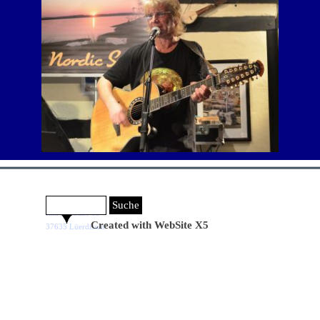
Syltcafé Fresenhof
Suche
Ithbergstraße 13
Created with WebSite X5
37635 Lüerdissen
Zurück zum Seiteninhalt