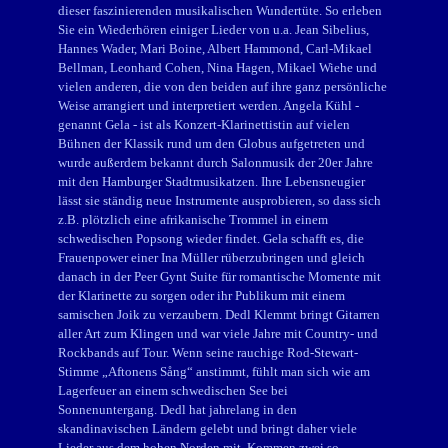
dieser faszinierenden musikalischen Wundertüte. So erleben
Sie ein Wiederhören einiger Lieder von u.a. Jean Sibelius,
Hannes Wader, Mari Boine, Albert Hammond, Carl-Mikael
Bellman, Leonhard Cohen, Nina Hagen, Mikael Wiehe und
vielen anderen, die von den beiden auf ihre ganz persönliche
Weise arrangiert und interpretiert werden. Angela Kühl -
genannt Gela - ist als Konzert-Klarinettistin auf vielen
Bühnen der Klassik rund um den Globus aufgetreten und
wurde außerdem bekannt durch Salonmusik der 20er Jahre
mit den Hamburger Stadtmusikatzen. Ihre Lebensneugier
lässt sie ständig neue Instrumente ausprobieren, so dass sich
z.B. plötzlich eine afrikanische Trommel in einem
schwedischen Popsong wieder findet. Gela schafft es, die
Frauenpower einer Ina Müller rüberzubringen und gleich
danach in der Peer Gynt Suite für romantische Momente mit
der Klarinette zu sorgen oder ihr Publikum mit einem
samischen Joik zu verzaubern. Dedl Klemmt bringt Gitarren
aller Art zum Klingen und war viele Jahre mit Country- und
Rockbands auf Tour. Wenn seine rauchige Rod-Stewart-
Stimme „Aftonens Sång“ anstimmt, fühlt man sich wie am
Lagerfeuer an einem schwedischen See bei
Sonnenuntergang. Dedl hat jahrelang in den
skandinavischen Ländern gelebt und bringt daher viele
Lieder aus dem hohen Norden mit. Kommen zwei so